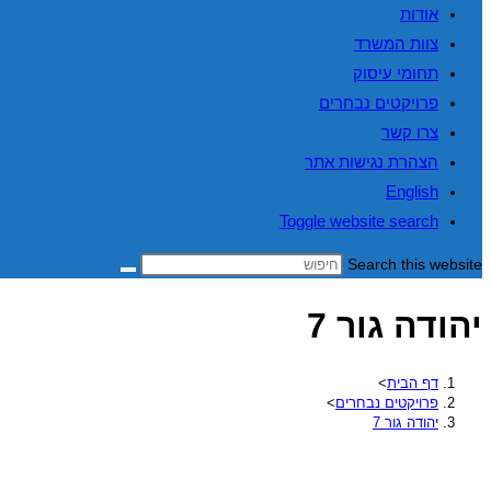
אודות
צוות המשרד
תחומי עיסוק
פרויקטים נבחרים
צרו קשר
הצהרת נגישות אתר
English
Toggle website search
Search this website
יהודה גור 7
דף הבית
>
פרויקטים נבחרים
>
יהודה גור 7