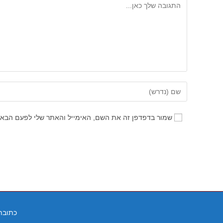
להגיב
הזן
את
השם
שמור בדפדפן זה את השם, האימייל והאתר שלי לפעם הבאה
שלך
או
שם
משתמש
כדי
להגיב
כתובתנו: המנופים 2, פינת 