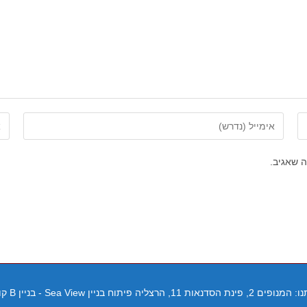
הזן
הזן
את
את
כתובת
כת
 שאגיב.
דואר
את
האלקטרוני
האי
שלך
של
כדי
(או
להגיב
הסדנאות 11, הרצליה פיתוח בניין Sea View - בניין B קומה 2