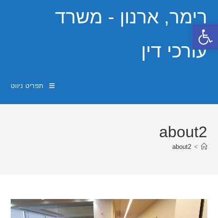
Ski
רימר, ארנון - משרד
t
פתח סרגל נגישות
conten
עורכי דין
תפריט ניווט
about2
about2
>