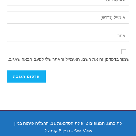
את
השם
הזן
שלך
את
או
כתובת
הזן
שם
דואר
את
משתמש
האלקטרוני
כתובת
כדי
שלך
אתר
להגיב
שמור בדפדפן זה את השם, האימייל והאתר שלי לפעם הבאה שאגיב.
כדי
האינטרנט
להגיב
שלך
(אופציונלי)
כתובתנו: המנופים 2, פינת הסדנאות 11, הרצליה פיתוח בניין
Sea View - בניין B קומה 2