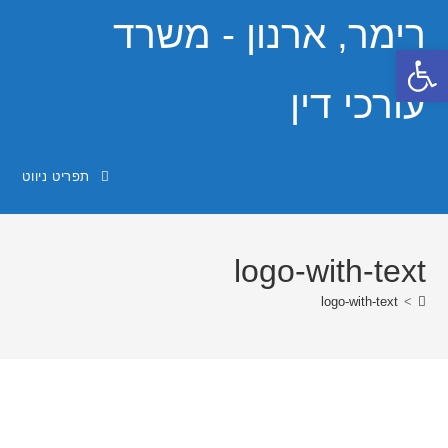
Ski
רימר, ארנון - משרד
t
פתח סרגל נגישות
conten
עורכי דין
תפריט ניווט
logo-with-text
logo-with-text
>