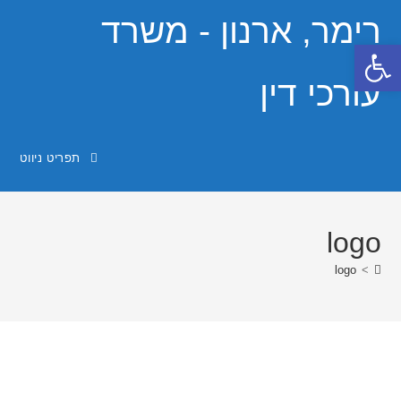
Ski
רימר, ארנון - משרד
t
פתח סרגל נגישות
conten
עורכי דין
תפריט ניווט
logo
logo
>